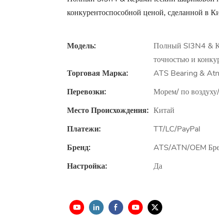
конкурентоспособной ценой, сделанной в К
Модель:
Полный SI3N4 & К
точностью и конку
Торговая Марка:
ATS Bearing & Atn
Перевозки:
Морем/ по воздуху/
Место Происхождения:
Китай
Платежи:
TT/LC/PayPal
Бренд:
ATS/ATN/OEM Бр
Настройка:
Да