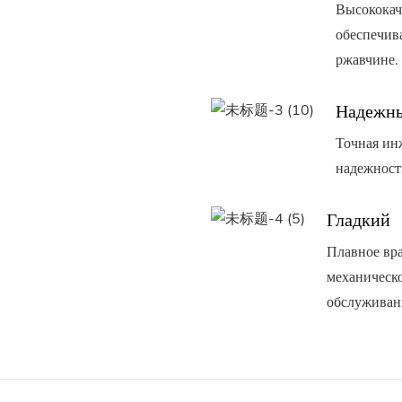
Высококач
обеспечив
ржавчине.
Надежн
Точная ин
надежност
Гладкий
Плавное вр
механическо
обслуживан