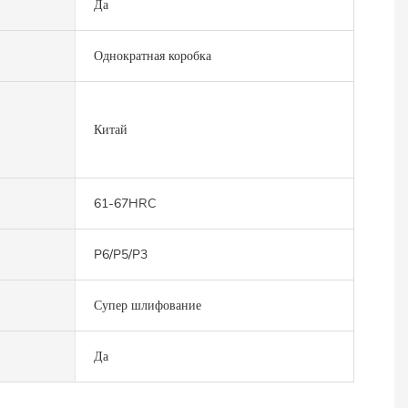
Да
Однократная коробка
Китай
61-67HRC
P6/P5/P3
Супер шлифование
Да