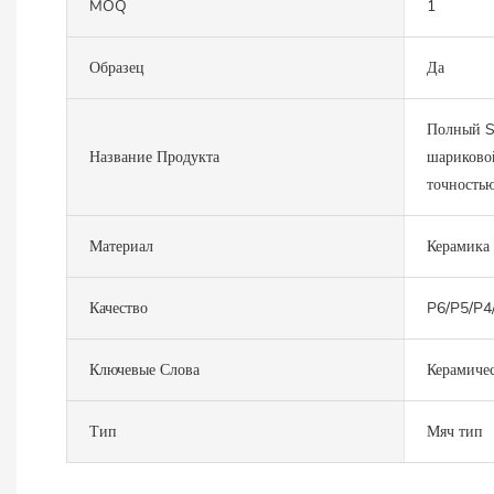
MOQ
1
Образец
Да
Полный S
Название Продукта
шариково
точностью
Материал
Керамика
Качество
P6/P5/P4
Ключевые Слова
Керамиче
Тип
Мяч тип