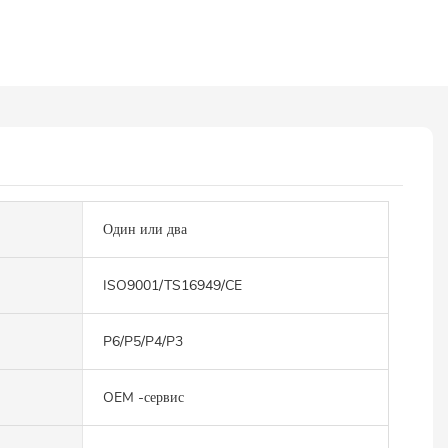
Один или два
ISO9001/TS16949/CE
P6/P5/P4/P3
OEM -сервис