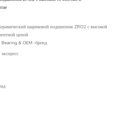
итае
ерамический шариковой подшипник ZRO2 с высокой
рентной ценой
 Bearing & OEM -бренд
 экспресс
енд