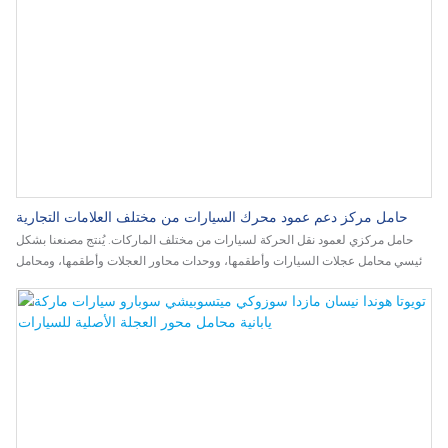
حامل مركز دعم عمود محرك السيارات من مختلف العلامات التجارية
حامل مركزي لعمود نقل الحركة لسيارات من مختلف الماركات. يُنتج مصنعنا بشكل
رئيسي محامل عجلات السيارات وأطقمها، ووحدات محاور العجلات وأطقمها، ومحامل
ضاغط مكيف الهواء، ومحامل تروس التوجيه، ومحامل بكرة الشد، والمحامل المركزية،
وأطقم محامل دعامات التثبيت، وغيرها.