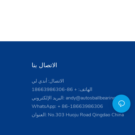
الاتصال بنا
الاتصال: أندي لي
الهاتف: + 86-18663986306
andy@autosballbearing.com
البريد الإلكتروني:
WhatsApp: + 86-18663986306
العنوان: No.303 Huoju Road Qingdao China